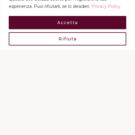
Istituto di Ricerche
esperienza. Puoi rifiutarli, se lo desideri.
Privacy Policy
Farmacologiche Mario
Accetta
Negri, Milano
Rifiuta