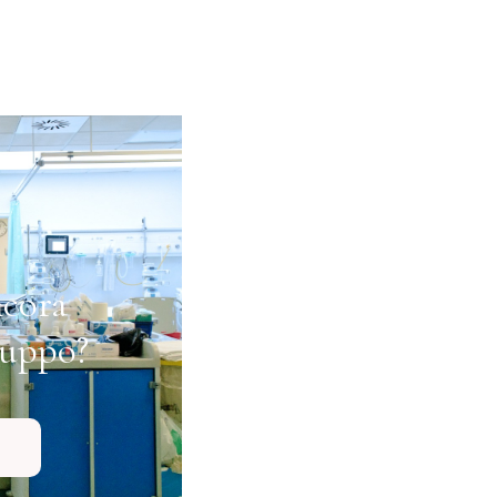
ncora
ruppo?