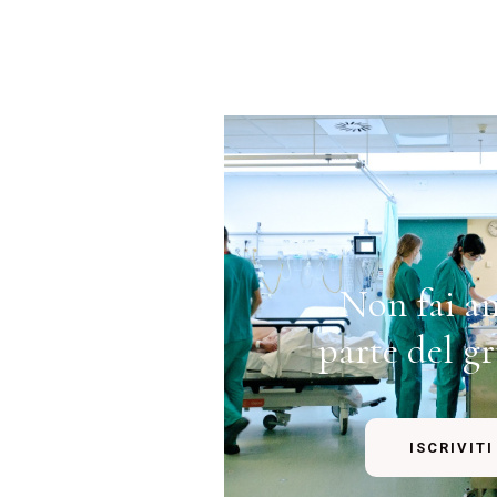
Non fai a
privata del
parte del g
ISCRIVITI