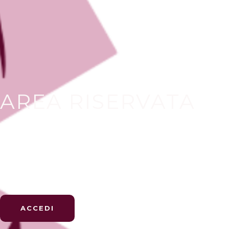
AREA RISERVATA
In questa sezione puoi accedere all'area 
gruppo Fenice
ACCEDI