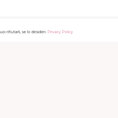
i rifiutarli, se lo desideri.
Privacy Policy
CONTATTI
Sede: Via G.B. Camozzi, 3 – 24020 Ranica (BG)
Email: fenice@marionegri.it