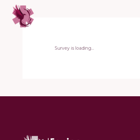
Vai
al
HOME
CHI
contenuto
Survey is loading…